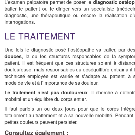
L’examen palpatoire permet de poser le
diagnostic ostéop
traiter le patient ou le diriger vers un spécialiste (médeci
diagnostic, une thérapeutique ou encore la réalisation d
interrogations.
LE TRAITEMENT
Une fois le diagnostic posé l’ostéopathe va traiter, par d
douces
, la ou les structures responsables de la sympto
patient. Il est fréquent que ces structures soient à distan
douloureuse, mais responsables du déséquilibre entraînant l
technicité employée est variée et s’adapte au patient, à
mode de vie et à l’importance de sa douleur.
Le traitement n’est pas douloureux
. Il cherche à obteni
mobilité et un équilibre du corps entier.
Il faut parfois un ou deux jours pour que le corps intègr
totalement au traitement et à sa nouvelle mobilité. Pendant
petites douleurs peuvent persister.
Consultez également :